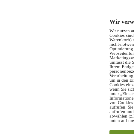
Wir verw
Wir nutzen a
Cookies sind
Warenkorb) a
nicht-notwen
Optimierung 
Webseitenfun
Marketingzwe
umfasst die 
Ihrem Endger
personenbez
Verarbeitung.
um in den Ei
Cookies einz
wenn Sie sic
unter „Einste
Informatione
von Cookies 
aufrufen. Sie
aufrufen und
abwählen (z.
unten auf un