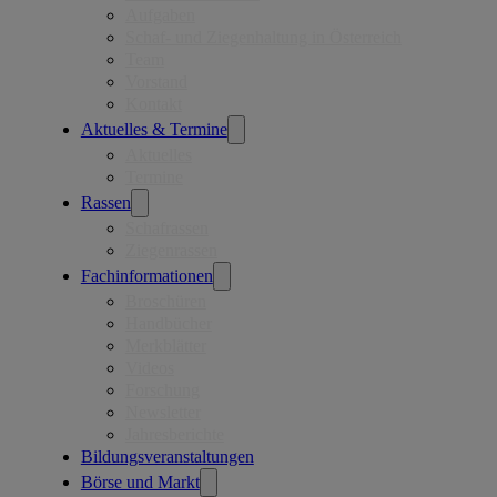
Aufgaben
Schaf- und Ziegenhaltung in Österreich
Team
Vorstand
Kontakt
Aktuelles & Termine
Aktuelles
Termine
Rassen
Schafrassen
Ziegenrassen
Fachinformationen
Broschüren
Handbücher
Merkblätter
Videos
Forschung
Newsletter
Jahresberichte
Bildungsveranstaltungen
Börse und Markt