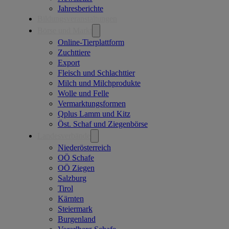
Jahresberichte
Bildungsveranstaltungen
Börse und Markt
Online-Tierplattform
Zuchttiere
Export
Fleisch und Schlachttier
Milch und Milchprodukte
Wolle und Felle
Vermarktungsformen
Qplus Lamm und Kitz
Öst. Schaf und Ziegenbörse
Landesverbände
Niederösterreich
OÖ Schafe
OÖ Ziegen
Salzburg
Tirol
Kärnten
Steiermark
Burgenland