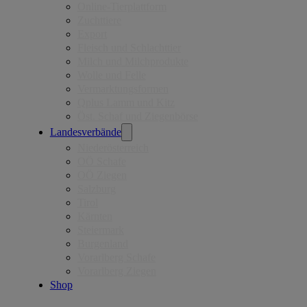
Online-Tierplattform
Zuchttiere
Export
Fleisch und Schlachttier
Milch und Milchprodukte
Wolle und Felle
Vermarktungsformen
Qplus Lamm und Kitz
Öst. Schaf und Ziegenbörse
Landesverbände
Niederösterreich
OÖ Schafe
OÖ Ziegen
Salzburg
Tirol
Kärnten
Steiermark
Burgenland
Vorarlberg Schafe
Vorarlberg Ziegen
Shop