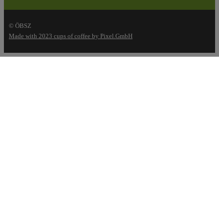
© ÖBSZ
Made with 2023 cups of coffee by Pixel.GmbH