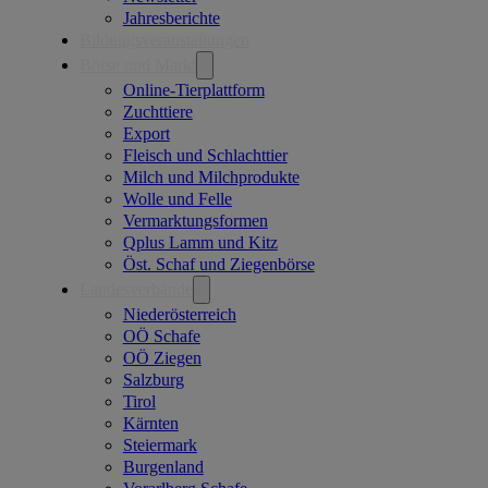
Jahresberichte
Bildungsveranstaltungen
Börse und Markt
Online-Tierplattform
Zuchttiere
Export
Fleisch und Schlachttier
Milch und Milchprodukte
Wolle und Felle
Vermarktungsformen
Qplus Lamm und Kitz
Öst. Schaf und Ziegenbörse
Landesverbände
Niederösterreich
OÖ Schafe
OÖ Ziegen
Salzburg
Tirol
Kärnten
Steiermark
Burgenland