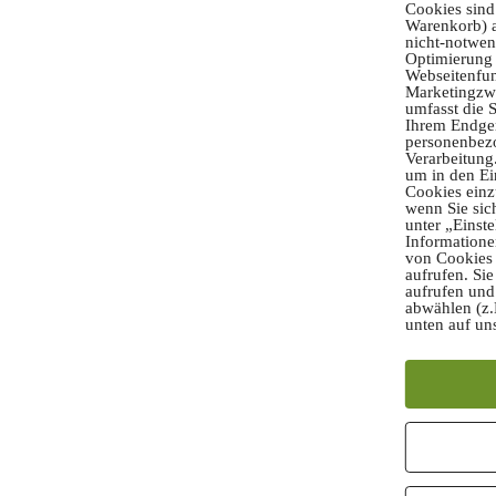
Cookies sind
Warenkorb) a
nicht-notwen
Optimierung 
Webseitenfun
Marketingzwe
umfasst die 
Ihrem Endger
personenbez
Verarbeitung.
um in den Ei
Cookies einz
wenn Sie sic
unter „Einste
Informatione
von Cookies 
aufrufen. Sie
aufrufen und
abwählen (z.
unten auf un