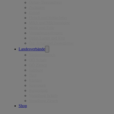
Online-Tierplattform
Zuchttiere
Export
Fleisch und Schlachttier
Milch und Milchprodukte
Wolle und Felle
Vermarktungsformen
Qplus Lamm und Kitz
Öst. Schaf und Ziegenbörse
Landesverbände
Niederösterreich
OÖ Schafe
OÖ Ziegen
Salzburg
Tirol
Kärnten
Steiermark
Burgenland
Vorarlberg Schafe
Vorarlberg Ziegen
Shop