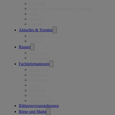
Aufgaben
Schaf- und Ziegenhaltung in Österreich
Team
Vorstand
Kontakt
Aktuelles & Termine
Aktuelles
Termine
Rassen
Schafrassen
Ziegenrassen
Fachinformationen
Broschüren
Handbücher
Merkblätter
Videos
Forschung
Newsletter
Jahresberichte
Bildungsveranstaltungen
Börse und Markt