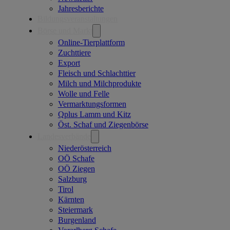
Jahresberichte
Bildungsveranstaltungen
Börse und Markt
Online-Tierplattform
Zuchttiere
Export
Fleisch und Schlachttier
Milch und Milchprodukte
Wolle und Felle
Vermarktungsformen
Qplus Lamm und Kitz
Öst. Schaf und Ziegenbörse
Landesverbände
Niederösterreich
OÖ Schafe
OÖ Ziegen
Salzburg
Tirol
Kärnten
Steiermark
Burgenland