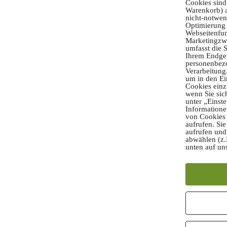
Cookies sind
Warenkorb) a
nicht-notwen
Optimierung 
Webseitenfun
Marketingzwe
umfasst die 
Ihrem Endger
personenbez
Verarbeitung.
um in den Ei
Cookies einz
wenn Sie sic
unter „Einste
Informatione
von Cookies 
aufrufen. Sie
aufrufen und
abwählen (z.
unten auf un