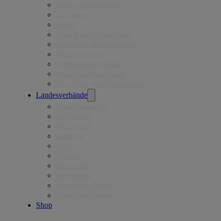
Online-Tierplattform
Zuchttiere
Export
Fleisch und Schlachttier
Milch und Milchprodukte
Wolle und Felle
Vermarktungsformen
Qplus Lamm und Kitz
Öst. Schaf und Ziegenbörse
Landesverbände
Niederösterreich
OÖ Schafe
OÖ Ziegen
Salzburg
Tirol
Kärnten
Steiermark
Burgenland
Vorarlberg Schafe
Vorarlberg Ziegen
Shop