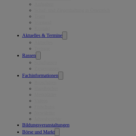
Aufgaben
Schaf- und Ziegenhaltung in Österreich
Team
Vorstand
Kontakt
Aktuelles & Termine
Aktuelles
Termine
Rassen
Schafrassen
Ziegenrassen
Fachinformationen
Broschüren
Handbücher
Merkblätter
Videos
Forschung
Newsletter
Jahresberichte
Bildungsveranstaltungen
Börse und Markt